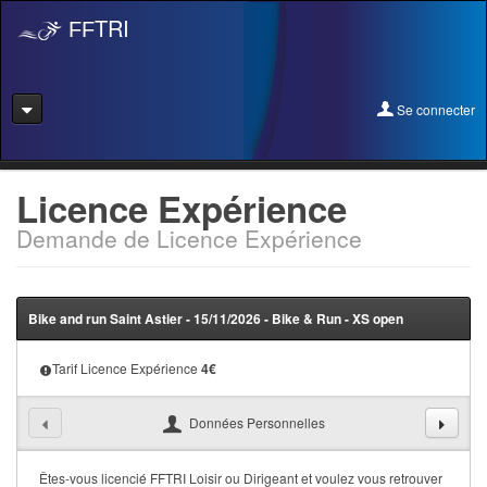
TRI
FF
Se connecter
Se connecter
Licence Expérience
Demande de Licence Expérience
Se licencier
Pré-Inscription
Bike and run Saint Astier - 15/11/2026 - Bike & Run - XS open
Pass Rentrée Bougez/Club
Tarif Licence Expérience
4
€
Créer un club
Devenir organisateur
Données Personnelles
Licence Expérience
Êtes-vous licencié FFTRI Loisir ou Dirigeant et voulez vous retrouver