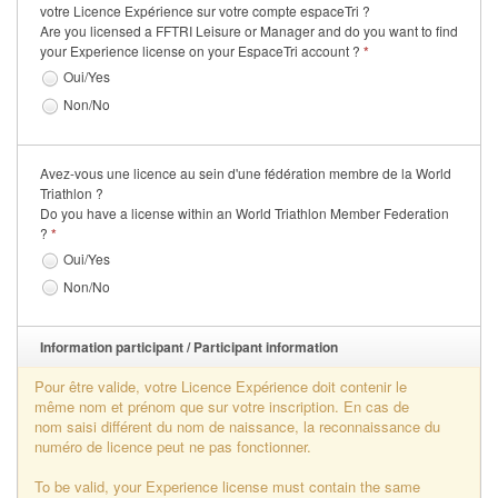
votre Licence Expérience sur votre compte espaceTri ?
Se former
Are you licensed a FFTRI Leisure or Manager and do you want to find
your Experience license on your EspaceTri account ?
*
FAQ
Oui/Yes
Non/No
Nous Contacter
Avez-vous une licence au sein d'une fédération membre de la World
Triathlon ?
Do you have a license within an World Triathlon Member Federation
?
*
Oui/Yes
Non/No
Information participant / Participant information
Pour être valide, votre Licence Expérience doit contenir le
même nom et prénom que sur votre inscription. En cas de
nom saisi différent du nom de naissance, la reconnaissance du
numéro de licence peut ne pas fonctionner.
To be valid, your Experience license must contain the same