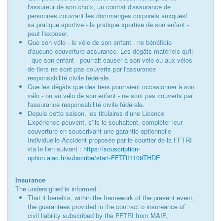
l'assureur de son choix, un contrat d'assurance de
personnes couvrant les dommanges corporels auxquesl
sa pratique sportive - la pratique sportive de son enfant -
peut l'exposer.
Que son vélo - le vélo de son enfant - ne bénéficie
d'aucune couverture assurance. Les dégâts matériels qu'il
- que son enfant - pourrait causer à son vélo ou aux vélos
de tiers ne sont pas couverts par l'assurance
responsabilité civile fédérale.
Que les dégâts que des tiers pourraient occasionner à son
vélo - ou au vélo de son enfant - ne sont pas couverts par
l'assurance responsabilité civile fédérale.
Depuis cette saison, les titulaires d’une Licence
Expérience peuvent, s’ils le souhaitent, compléter leur
couverture en souscrivant une garantie optionnelle
Individuelle Accident proposée par le courtier de la FFTRI
via le lien suivant :
https://souscription-
option.aiac.fr/subscribe/start-FFTRI1109THDE
Insurance
The undersigned is informed :
That it benefits, within the framework of the present event,
the guarantees provided in the contract o insureance of
civil liability subscribed by the FFTRI from MAIF,