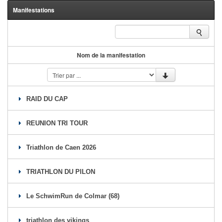
Manifestations
Se former
FAQ
Nous Contacter
Nom de la manifestation
RAID DU CAP
REUNION TRI TOUR
Triathlon de Caen 2026
TRIATHLON DU PILON
Le SchwimRun de Colmar (68)
triathlon des vikings