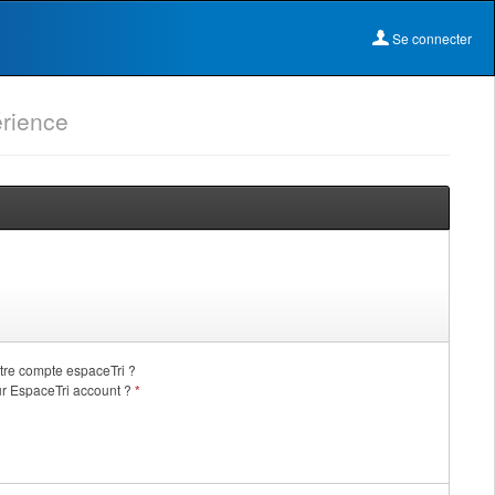
Se connecter
rience
otre compte espaceTri ?
ur EspaceTri account ?
*