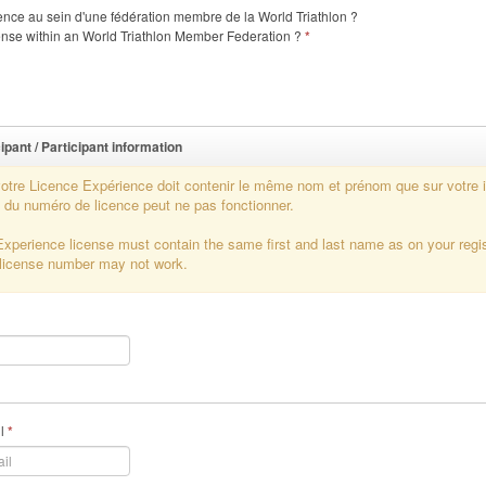
ence au sein d'une fédération membre de la World Triathlon ?
ense within an World Triathlon Member Federation ?
*
ipant / Participant information
 votre Licence Expérience doit contenir le même nom et prénom que sur votre 
 du numéro de licence peut ne pas fonctionner.
Experience license must contain the same first and last name as on your regist
e license number may not work.
il
*