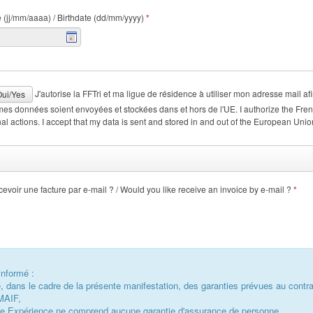
 (jj/mm/aaaa) / Birthdate (dd/mm/yyyy)
*
J'autorise la FFTri et ma ligue de résidence à utiliser mon adresse mail afin de me faire bénéficier d'actions promotionnelles. Par conséquent,
ui/Yes
nt envoyées et stockées dans et hors de l'UE. I authorize the French Triathlon Federation to use my email address to make me benefit
al actions. I accept that my data is sent and stored in and out of the European Unio
evoir une facture par e-mail ? / Would you like receive an invoice by e-mail ?
*
informé :
e, dans le cadre de la présente manifestation, des garanties prévues au contra
MAIF,
ce Expérience ne comprend aucune garantie d'assurance de personne,