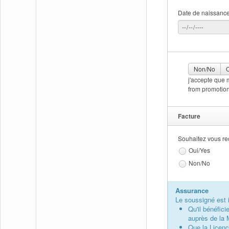
Date de naissance
Non/No
O
j'accepte que mes données soie
from promotion
Facture
Souhaitez vous rec
Oui/Yes
Non/No
Assurance
Le soussigné est 
Qu'il bénéfici
auprès de la 
Que la Licen