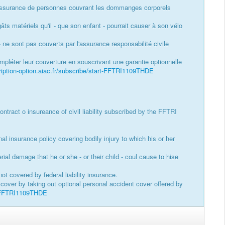
 d'assurance de personnes couvrant les dommanges corporels
ts matériels qu'il - que son enfant - pourrait causer à son vélo
 ne sont pas couverts par l'assurance responsabilité civile
ompléter leur couverture en souscrivant une garantie optionnelle
ription-option.aiac.fr/subscribe/start-FFTRI1109THDE
ontract o insureance of civil liability subscribed by the FFTRI
nal insurance policy covering bodily injury to which his or her
rial damage that he or she - or their child - coul cause to hise
not covered by federal liability insurance.
cover by taking out optional personal accident cover offered by
rt-FFTRI1109THDE