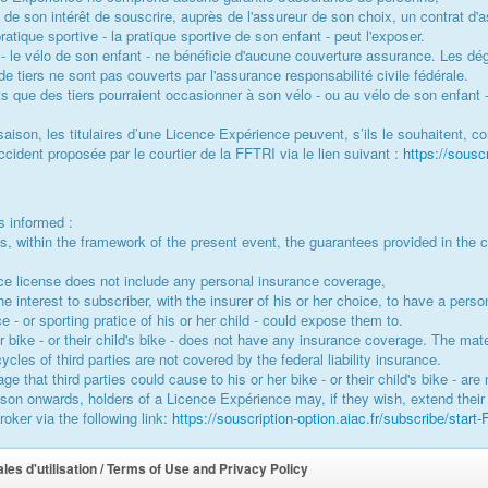
re de son intérêt de souscrire, auprès de l'assureur de son choix, un contrat
atique sportive - la pratique sportive de son enfant - peut l'exposer.
- le vélo de son enfant - ne bénéficie d'aucune couverture assurance. Les dégâ
e tiers ne sont pas couverts par l'assurance responsabilité civile fédérale.
s que des tiers pourraient occasionner à son vélo - ou au vélo de son enfant -
aison, les titulaires d’une Licence Expérience peuvent, s’ils le souhaitent, c
ccident proposée par le courtier de la FFTRI via le lien suivant :
https://sousc
s informed :
ts, within the framework of the present event, the guarantees provided in the c
e license does not include any personal insurance coverage,
he interest to subscriber, with the insurer of his or her choice, to have a perso
ce - or sporting pratice of his or her child - could expose them to.
r bike - or their child's bike - does not have any insurance coverage. The mate
cycles of third parties are not covered by the federal liability insurance.
e that third parties could cause to his or her bike - or their child's bike - are 
son onwards, holders of a Licence Expérience may, if they wish, extend their 
oker via the following link:
https://souscription-option.aiac.fr/subscribe/sta
les d'utilisation / Terms of Use and Privacy Policy