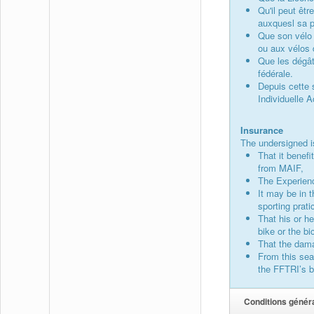
Qu'il peut êt
auxquesl sa pr
Que son vélo 
ou aux vélos d
Que les dégât
fédérale.
Depuis cette s
Individuelle A
Insurance
The undersigned i
That it benefi
from MAIF,
The Experienc
It may be in t
sporting prati
That his or he
bike or the bi
That the damag
From this sea
the FFTRI’s br
Conditions généra