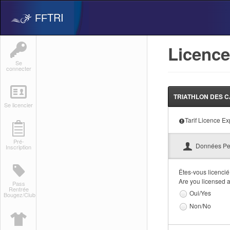
TRI
FF
Licenc
Se
connecter
TRIATHLON DES CAD
Se licencier
Tarif Licence E
Pré-
Données Pe
Inscription
Êtes-vous licencié
Are you licensed 
Pass
Rentrée
Oui/Yes
Bougez/Club
Non/No