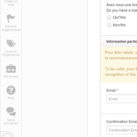
Créer un
club
Avez-vous une lic
Do you have a lic
Oui/Yes
Non/No
Devenir
organisateur
Information partic
Licence
Pour être valide,
Expérience
la reconnaissance
To be valid, your 
recognition of th
Se former
Email
*
FAQ
Nous
Confirmation Ema
Contacter