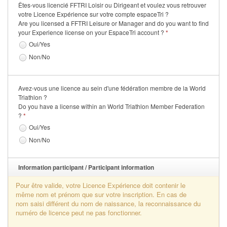
Êtes-vous licencié FFTRI Loisir ou Dirigeant et voulez vous retrouver
Se former
votre Licence Expérience sur votre compte espaceTri ?
Are you licensed a FFTRI Leisure or Manager and do you want to find
your Experience license on your EspaceTri account ?
*
FAQ
Oui/Yes
Nous Contacter
Non/No
Avez-vous une licence au sein d'une fédération membre de la World
Triathlon ?
Do you have a license within an World Triathlon Member Federation
?
*
Oui/Yes
Non/No
Information participant / Participant information
Pour être valide, votre Licence Expérience doit contenir le
même nom et prénom que sur votre inscription. En cas de
nom saisi différent du nom de naissance, la reconnaissance du
numéro de licence peut ne pas fonctionner.