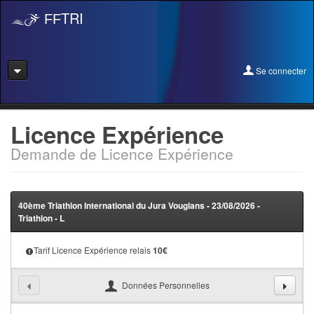
TRI
FF
Se connecter
Se connecter
Licence Expérience
Demande de Licence Expérience
Se licencier
Pré-Inscription
40ème Triathlon International du Jura Vouglans - 23/08/2026 -
Pass Rentrée Bougez/Club
Triathlon - L
Créer un club
Tarif Licence Expérience relais
10
€
Devenir organisateur
Données Personnelles
Licence Expérience