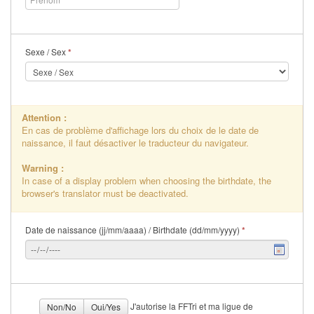
Sexe / Sex
*
Attention :
En cas de problème d'affichage lors du choix de le date de
naissance, il faut désactiver le traducteur du navigateur.
Warning :
In case of a display problem when choosing the birthdate, the
browser's translator must be deactivated.
Date de naissance (jj/mm/aaaa) / Birthdate (dd/mm/yyyy)
*
J'autorise la FFTri et ma ligue de
Non/No
Oui/Yes