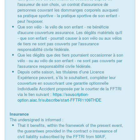
l'assureur de son choix, un contrat d'assurance de
personnes couvrant les dommanges corporels auxquesl
sa pratique sportive - la pratique sportive de son enfant -
peut l'exposer.
Que son vélo - le vélo de son enfant - ne bénéficie
d'aucune couverture assurance. Les dégâts matériels qu'il
- que son enfant - pourrait causer à son vélo ou aux vélos
de tiers ne sont pas couverts par l'assurance
responsabilité civile fédérale.
Que les dégâts que des tiers pourraient occasionner à son
vélo - ou au vélo de son enfant - ne sont pas couverts par
l'assurance responsabilité civile fédérale.
Depuis cette saison, les titulaires d’une Licence
Expérience peuvent, s’ils le souhaitent, compléter leur
couverture en souscrivant une garantie optionnelle
Individuelle Accident proposée par le courtier de la FFTRI
via le lien suivant :
https://souscription-
option.aiac.fr/subscribe/start-FFTRI1109THDE
Insurance
The undersigned is informed :
That it benefits, within the framework of the present event,
the guarantees provided in the contract o insureance of
civil liability subscribed by the FFTRI from MAIF,