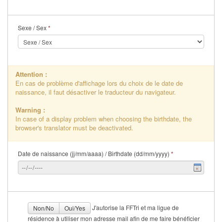
Sexe / Sex
*
Attention :
En cas de problème d'affichage lors du choix de le date de
naissance, il faut désactiver le traducteur du navigateur.
Warning :
In case of a display problem when choosing the birthdate, the
browser's translator must be deactivated.
Date de naissance (jj/mm/aaaa) / Birthdate (dd/mm/yyyy)
*
J'autorise la FFTri et ma ligue de
Non/No
Oui/Yes
résidence à utiliser mon adresse mail afin de me faire bénéficier