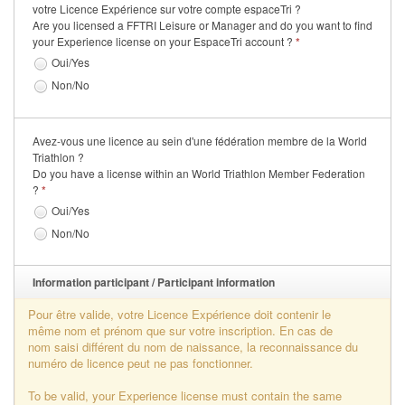
votre Licence Expérience sur votre compte espaceTri ?
Se former
Are you licensed a FFTRI Leisure or Manager and do you want to find
your Experience license on your EspaceTri account ?
*
FAQ
Oui/Yes
Non/No
Nous Contacter
Avez-vous une licence au sein d'une fédération membre de la World
Triathlon ?
Do you have a license within an World Triathlon Member Federation
?
*
Oui/Yes
Non/No
Information participant / Participant information
Pour être valide, votre Licence Expérience doit contenir le
même nom et prénom que sur votre inscription. En cas de
nom saisi différent du nom de naissance, la reconnaissance du
numéro de licence peut ne pas fonctionner.
To be valid, your Experience license must contain the same