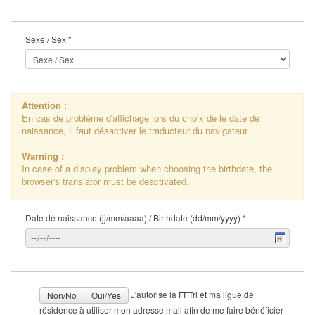
Sexe / Sex
*
Attention :
En cas de problème d'affichage lors du choix de le date de
naissance, il faut désactiver le traducteur du navigateur.
Warning :
In case of a display problem when choosing the birthdate, the
browser's translator must be deactivated.
Date de naissance (jj/mm/aaaa) / Birthdate (dd/mm/yyyy)
*
J'autorise la FFTri et ma ligue de
Non/No
Oui/Yes
résidence à utiliser mon adresse mail afin de me faire bénéficier