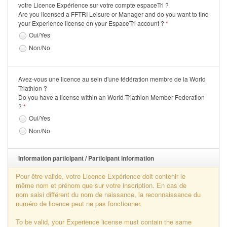
votre Licence Expérience sur votre compte espaceTri ?
Se former
Are you licensed a FFTRI Leisure or Manager and do you want to find
your Experience license on your EspaceTri account ?
*
FAQ
Oui/Yes
Non/No
Nous Contacter
Avez-vous une licence au sein d'une fédération membre de la World
Triathlon ?
Do you have a license within an World Triathlon Member Federation
?
*
Oui/Yes
Non/No
Information participant / Participant information
Pour être valide, votre Licence Expérience doit contenir le
même nom et prénom que sur votre inscription. En cas de
nom saisi différent du nom de naissance, la reconnaissance du
numéro de licence peut ne pas fonctionner.
To be valid, your Experience license must contain the same