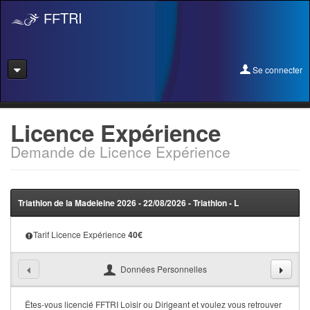
TRI
FF
Se connecter
Se connecter
Licence Expérience
Demande de Licence Expérience
Se licencier
Pré-Inscription
Triathlon de la Madeleine 2026 - 22/08/2026 - Triathlon - L
Pass Rentrée Bougez/Club
Tarif Licence Expérience
40
€
Créer un club
Devenir organisateur
Données Personnelles
Licence Expérience
Êtes-vous licencié FFTRI Loisir ou Dirigeant et voulez vous retrouver