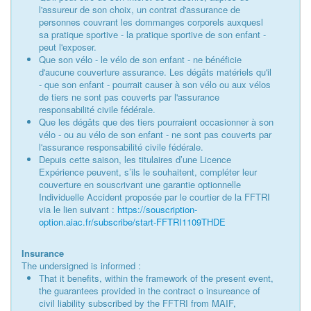
l'assureur de son choix, un contrat d'assurance de
personnes couvrant les dommanges corporels auxquesl
sa pratique sportive - la pratique sportive de son enfant -
peut l'exposer.
Que son vélo - le vélo de son enfant - ne bénéficie
d'aucune couverture assurance. Les dégâts matériels qu'il
- que son enfant - pourrait causer à son vélo ou aux vélos
de tiers ne sont pas couverts par l'assurance
responsabilité civile fédérale.
Que les dégâts que des tiers pourraient occasionner à son
vélo - ou au vélo de son enfant - ne sont pas couverts par
l'assurance responsabilité civile fédérale.
Depuis cette saison, les titulaires d’une Licence
Expérience peuvent, s’ils le souhaitent, compléter leur
couverture en souscrivant une garantie optionnelle
Individuelle Accident proposée par le courtier de la FFTRI
via le lien suivant :
https://souscription-
option.aiac.fr/subscribe/start-FFTRI1109THDE
Insurance
The undersigned is informed :
That it benefits, within the framework of the present event,
the guarantees provided in the contract o insureance of
civil liability subscribed by the FFTRI from MAIF,