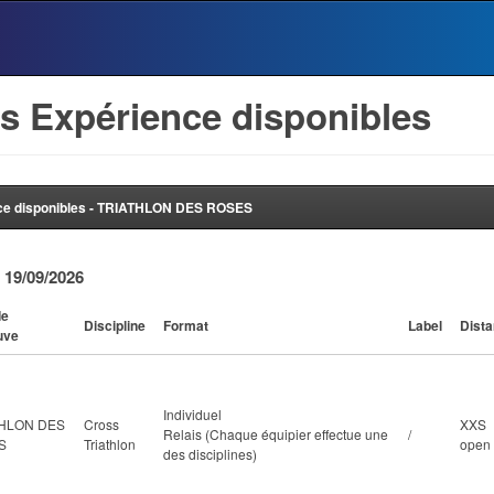
s Expérience disponibles
ce disponibles - TRIATHLON DES ROSES
 19/09/2026
de
Discipline
Format
Label
Dist
uve
Individuel
THLON DES
Cross
XXS
Relais (Chaque équipier effectue une
/
S
Triathlon
open
des disciplines)