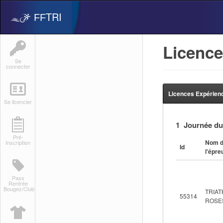
TRI
FF
Licence
Se
connecter
Licences Expérien
Se licencier
1 Journée du
Pré-
Nom 
Inscription
Id
l'épre
Pass
Rentrée
Bougez/Club
TRIA
55314
ROSE