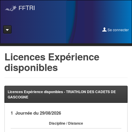
TRI
FF
Se connecter
Se connecter
Licences Expérience
disponibles
Se licencier
Pré-Inscription
Pass Rentrée Bougez/Club
Licences Expérience disponibles - TRIATHLON DES CADETS DE
GASCOGNE
Créer un club
1 Journée du 29/08/2026
Devenir organisateur
Discipline / Distance
Licence Expérience