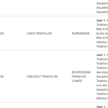
Aquathlon
Aquathlo
Aquathlon
Jour 1 :
Triathlon
Bike & R
026
CAEN TRIATHLON
NORMANDIE
toutes le
Bike & R
effectue 
Triathlo
Jour 1 :
Triathlon
Triathlon
Triathlon
BOURGOGNE
des disc
LON
CREUSOT TRIATHLON
FRANCHE
disciplin
COMTE
Triathlon
une des 
disciplin
Triathlo
effectue 
Jour 1 :