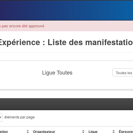
 pas encore été approuvé
xpérience : Liste des manifestati
Ligue Toutes
éléments par page
ation
Organisateur
Ligue
Épreuv