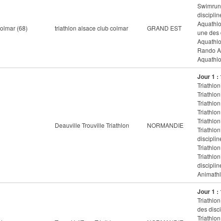
Swimrun 
disciplin
Aquathlo
lmar (68)
triathlon alsace club colmar
GRAND EST
une des 
Aquathlo
Rando Aq
Aquathlo
Jour 1 :
Triathlon
Triathlon
Triathlon
Triathlon
Triathlon
Deauville Trouville Triathlon
NORMANDIE
Triathlo
disciplin
Triathlon
Triathlo
disciplin
Animathl
Jour 1 :
Triathlon
des disci
Triathlon