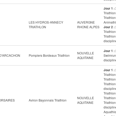
Jour 1 :
Triathlon
Triathlon
LES HYDROS-ANNECY
AUVERGNE
Animathl
TRIATHLON
RHONE ALPES
Jour 2 :
Triathlon
Triathlo
disciplin
Jour 1 :
NOUVELLE
 D'ARCACHON
Pompiers Bordeaux Triathlon
Swimrun 
AQUITAINE
disciplin
Jour 1 :
Triathlon
Triathlon
Triathlo
disciplin
Triathlon
NOUVELLE
Triathlon
ORSAIRES
Aviron Bayonnais Triathlon
AQUITAINE
Triathlo
disciplin
Aquathlon