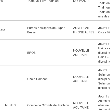
ts
Team Val'Eure Triathlon
NORMANDIE
Triathlon
Triathlon
Triathlon
une des 
Bureau des sports de Super
AUVERGNE
Jour 1 :
esse
Besse
RHONE ALPES
Cross Tri
Jour 1 :
Raids - 
NOUVELLE
BROS
disciplin
AQUITAINE
Raids - 
disciplin
Jour 1 :
Swimrun 
NOUVELLE
Uhain Gainean
disciplin
AQUITAINE
Swimrun 
disciplin
Jour 1 :
Animathl
NOUVELLE
ELLE NUNES
Comité de Gironde de Triathlon
effectue 
AQUITAINE
Animathl