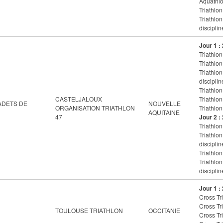
Aquathlo
Triathlon
Triathlo
disciplin
Jour 1 :
Triathlon
Triathlon
Triathlo
disciplin
Triathlon
CASTELJALOUX
Triathlon
ADETS DE
NOUVELLE
ORGANISATION TRIATHLON
Triathlon
AQUITAINE
47
Jour 2 :
Triathlon
Triathlo
disciplin
Triathlon
Triathlo
disciplin
Jour 1 :
Cross Tri
Cross Tri
TOULOUSE TRIATHLON
OCCITANIE
Cross Tri