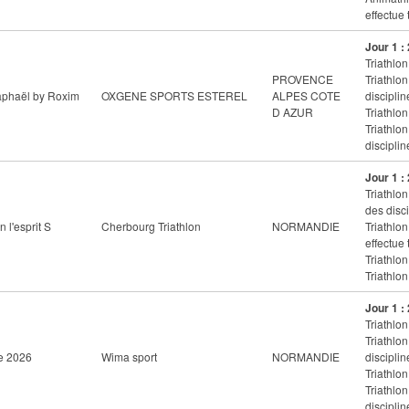
effectue 
Jour 1 :
Triathlon
PROVENCE
Triathlo
Raphaël by Roxim
OXGENE SPORTS ESTEREL
ALPES COTE
disciplin
D AZUR
Triathlon
Triathlo
disciplin
Jour 1 :
Triathlon
des disci
 l'esprit S
Cherbourg Triathlon
NORMANDIE
Triathlo
effectue 
Triathlon
Triathlon
Jour 1 :
Triathlon
Triathlo
le 2026
Wima sport
NORMANDIE
disciplin
Triathlon
Triathlo
disciplin