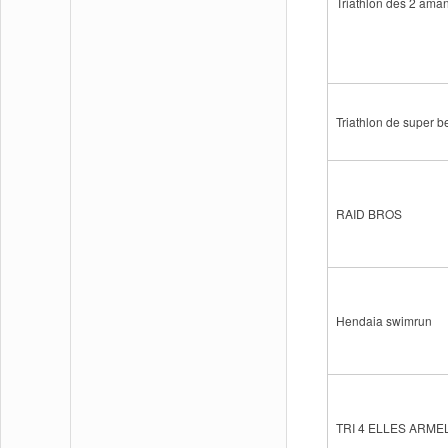
Triathlon des 2 aman
Triathlon de super b
RAID BROS
Hendaia swimrun
TRI 4 ELLES ARM