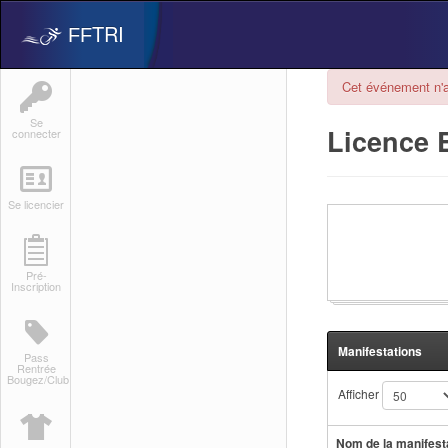
TRI
FF
Cet événement n'a
Se
Licence E
connecter
Se licencier
Pré-
Inscription
Manifestations
Pass
Rentrée
Bougez/Club
Afficher
Nom de la manifest