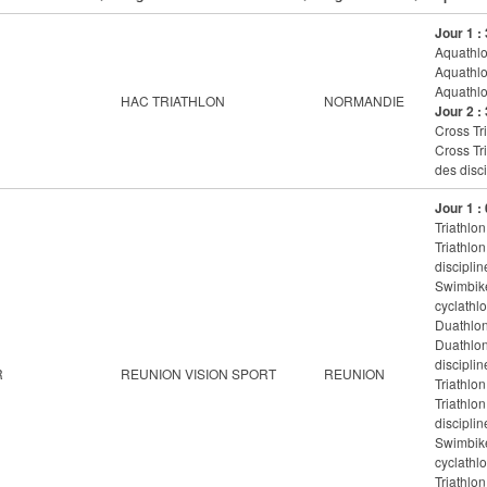
Jour 1 :
Aquathlon
Aquathlo
Aquathlo
HAC TRIATHLON
NORMANDIE
Jour 2 :
Cross Tri
Cross Tr
des disci
Jour 1 :
Triathlon
Triathlo
disciplin
Swimbike
cyclathlo
Duathlon
Duathlon
disciplin
R
REUNION VISION SPORT
REUNION
Triathlon
Triathlo
disciplin
Swimbike
cyclathlo
Triathlon