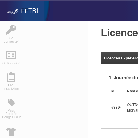
TRI
FF
Licence
Se
connecter
Licences Expérien
Se licencier
1 Journée du
Pré-
Inscription
Id
Nom d
OUTD
53894
Morva
Pass
Rentrée
Bougez/Club