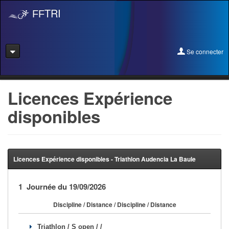
TRI
FF
Se connecter
Se connecter
Licences Expérience
disponibles
Se licencier
Pré-Inscription
Pass Rentrée Bougez/Club
Licences Expérience disponibles - Triathlon Audencia La Baule
Créer un club
1 Journée du 19/09/2026
Devenir organisateur
Discipline / Distance / Discipline / Distance
Licence Expérience
Triathlon / S open / /