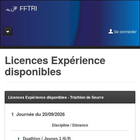
TRI
FF
Se connecter
Se connecter
Licences Expérience
disponibles
Se licencier
Pré-Inscription
Pass Rentrée Bougez/Club
Licences Expérience disponibles - Triathlon de Seurre
Créer un club
1 Journée du 20/09/2026
Devenir organisateur
Discipline / Distance
Licence Expérience
Duathlon / Jeunes 1 (6-9)