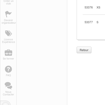
Créer un
club
53376
XS
Devenir
53377
S
organisateur
Licence
Expérience
Retour
Se former
FAQ
Nous
Contacter