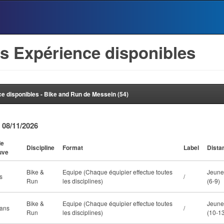
s Expérience disponibles
e disponibles - Bike and Run de Messein (54)
 08/11/2026
de
Discipline
Format
Label
Dista
uve
Bike &
Equipe (Chaque équipier effectue toutes
Jeune
s
/
Run
les disciplines)
(6-9)
Bike &
Equipe (Chaque équipier effectue toutes
Jeune
 ans
/
Run
les disciplines)
(10-1