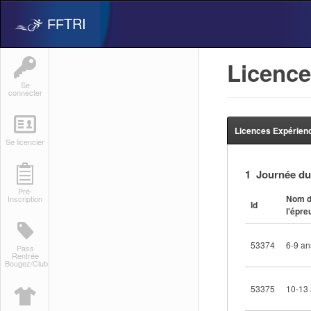
TRI
FF
Licence
Se
connecter
Licences Expérienc
Se licencier
1 Journée du
Pré-
Nom 
Inscription
Id
l'épre
53374
6-9 an
Pass
Rentrée
Bougez/Club
53375
10-13