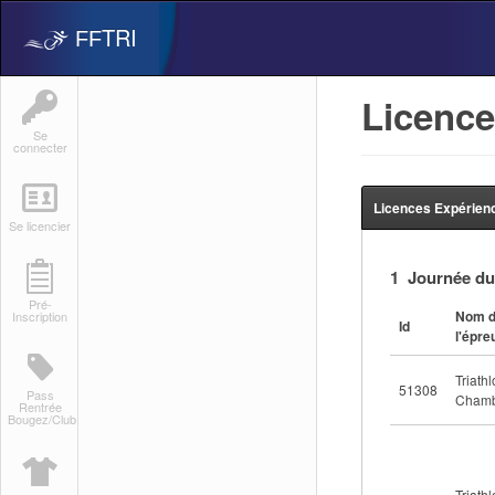
TRI
FF
Licence
Se
connecter
Licences Expérienc
Se licencier
1 Journée du
Pré-
Nom 
Inscription
Id
l'épre
Triath
51308
Pass
Cham
Rentrée
Bougez/Club
Triath