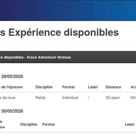
s Expérience disponibles
e disponibles - Xrace Adventure Ventoux
 29/05/2026
de l'épreuve
Discipline
Format
Label
Distance
Ac
e ski roue
Raids
Individuel
/
XS open
09/
 30/05/2026
de
Discipline
Format
Label
uve