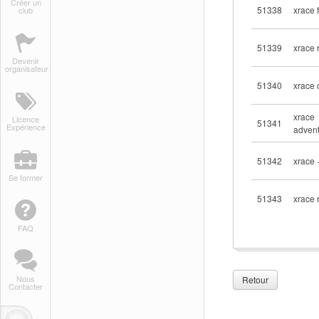
Créer un
51338
xrace f
club
51339
xrace 
Devenir
organisateur
51340
xrace 
xrace
Licence
51341
Expérience
adven
51342
xrace 
Se former
51343
xrace 
FAQ
Nous
Retour
Contacter