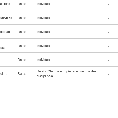
ull bike
Raids
Individuel
/
run&bike
Raids
Individuel
/
off road
Raids
Individuel
/
Raids
Individuel
/
ture
+
Raids
Individuel
/
Relais (Chaque équipier effectue une des
relais
Raids
/
disciplines)