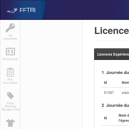
TRI
FF
Licence
Se
connecter
Licences Expérienc
Se licencier
1 Journée du
Pré-
Id
Nom 
Inscription
51337
xrac
Pass
2 Journée du
Rentrée
Bougez/Club
Nom 
Id
l'épre