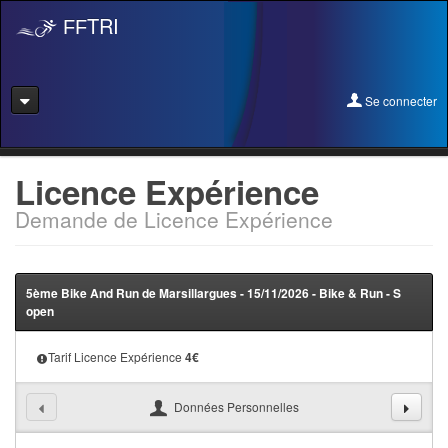
TRI
FF
Se connecter
Se connecter
Licence Expérience
Demande de Licence Expérience
Se licencier
Pré-Inscription
5ème Bike And Run de Marsillargues - 15/11/2026 - Bike & Run - S
Pass Rentrée Bougez/Club
open
Créer un club
Tarif Licence Expérience
4
€
Devenir organisateur
Données Personnelles
Licence Expérience