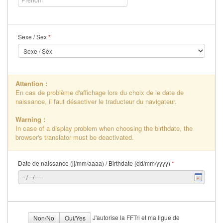
Sexe / Sex
*
Attention :
En cas de problème d'affichage lors du choix de le date de
naissance, il faut désactiver le traducteur du navigateur.
Warning :
In case of a display problem when choosing the birthdate, the
browser's translator must be deactivated.
Date de naissance (jj/mm/aaaa) / Birthdate (dd/mm/yyyy)
*
J'autorise la FFTri et ma ligue de
Non/No
Oui/Yes