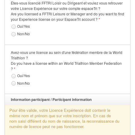
Êtes-vous licencié FFTRI Loisir ou Dirigeant et voulez vous retrouver
Se former
votre Licence Expérience sur votre compte espaceTri ?
Are you licensed a FFTRI Leisure or Manager and do you want to find
your Experience license on your EspaceTri account ?
*
FAQ
Oui/Yes
Nous Contacter
Non/No
Avez-vous une licence au sein d'une fédération membre de la World
Triathlon ?
Do you have a license within an World Triathlon Member Federation
?
*
Oui/Yes
Non/No
Information participant / Participant information
Pour être valide, votre Licence Expérience doit contenir le
même nom et prénom que sur votre inscription. En cas de
nom saisi différent du nom de naissance, la reconnaissance du
numéro de licence peut ne pas fonctionner.