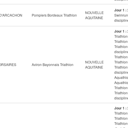
Jour 1 :
NOUVELLE
 D'ARCACHON
Pompiers Bordeaux Triathlon
Swimrun 
AQUITAINE
disciplin
Jour 1 :
Triathlon
Triathlon
Triathlo
disciplin
Triathlon
NOUVELLE
Triathlon
ORSAIRES
Aviron Bayonnais Triathlon
AQUITAINE
Triathlo
disciplin
Aquathlon
Aquathlo
Triathlon
Triathlo
disciplin
Jour 1 :
Triathlon
Triathlon
Triathlo