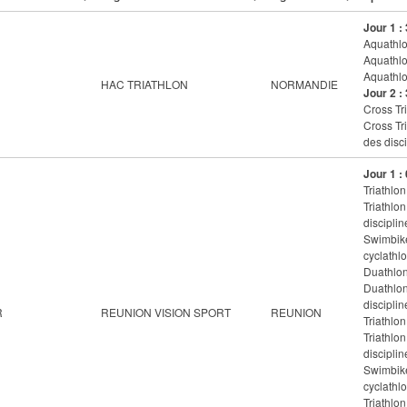
Jour 1 :
Aquathlon
Aquathlo
Aquathlo
HAC TRIATHLON
NORMANDIE
Jour 2 :
Cross Tri
Cross Tr
des disci
Jour 1 :
Triathlon
Triathlo
disciplin
Swimbike
cyclathlo
Duathlon
Duathlon
disciplin
R
REUNION VISION SPORT
REUNION
Triathlon
Triathlo
disciplin
Swimbike
cyclathlo
Triathlon