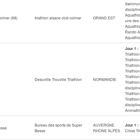
Swimrun 
disciplin
Aquathlo
lmar (68)
triathlon alsace club colmar
GRAND EST
une des 
Aquathlo
Rando Aq
Aquathlo
Jour 1 :
Triathlon
Triathlon
Triathlon
Triathlon
Triathlon
Deauville Trouville Triathlon
NORMANDIE
Triathlo
disciplin
Triathlon
Triathlo
disciplin
Animathl
Bureau des sports de Super
AUVERGNE
Jour 1 :
esse
Besse
RHONE ALPES
Cross Tri