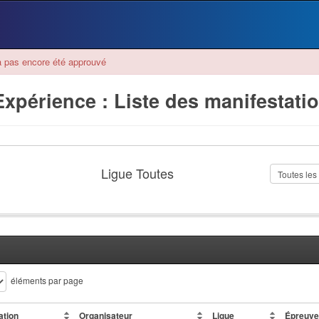
 pas encore été approuvé
xpérience : Liste des manifestati
Ligue Toutes
éléments par page
ation
Organisateur
Ligue
Épreuv