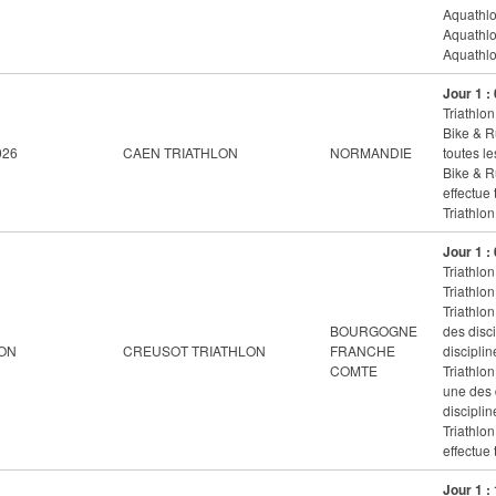
Aquathlon
Aquathlo
Aquathlon
Jour 1 :
Triathlon
Bike & R
026
CAEN TRIATHLON
NORMANDIE
toutes le
Bike & R
effectue 
Triathlo
Jour 1 :
Triathlon
Triathlon
Triathlon
BOURGOGNE
des disc
LON
CREUSOT TRIATHLON
FRANCHE
disciplin
COMTE
Triathlon
une des 
disciplin
Triathlo
effectue 
Jour 1 :