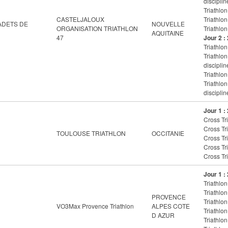
disciplin
Triathlon
CASTELJALOUX
Triathlon
ADETS DE
NOUVELLE
ORGANISATION TRIATHLON
Triathlon
AQUITAINE
47
Jour 2 :
Triathlon
Triathlo
disciplin
Triathlon
Triathlo
disciplin
Jour 1 :
Cross Tri
Cross Tri
TOULOUSE TRIATHLON
OCCITANIE
Cross Tri
Cross Tri
Cross Tr
Jour 1 :
Triathlon
Triathlon
PROVENCE
Triathlon
VO3Max Provence Triathlon
ALPES COTE
Triathlon
D AZUR
Triathlon