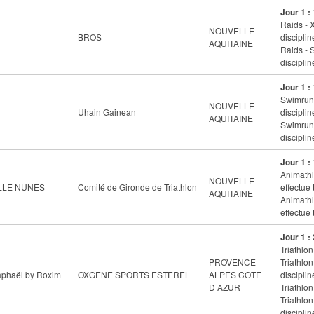
Jour 1 :
Raids - 
NOUVELLE
BROS
disciplin
AQUITAINE
Raids - 
disciplin
Jour 1 :
Swimrun 
NOUVELLE
Uhain Gainean
disciplin
AQUITAINE
Swimrun 
disciplin
Jour 1 :
Animathl
NOUVELLE
ELLE NUNES
Comité de Gironde de Triathlon
effectue 
AQUITAINE
Animathl
effectue 
Jour 1 :
Triathlon
PROVENCE
Triathlo
Raphaël by Roxim
OXGENE SPORTS ESTEREL
ALPES COTE
disciplin
D AZUR
Triathlon
Triathlo
disciplin