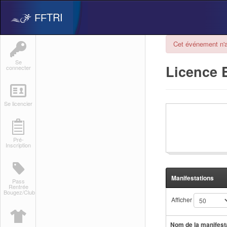
TRI
FF
Cet événement n'a
Se
Licence E
connecter
Se licencier
Pré-
Inscription
Manifestations
Pass
Rentrée
Bougez/Club
Afficher
Nom de la manifest