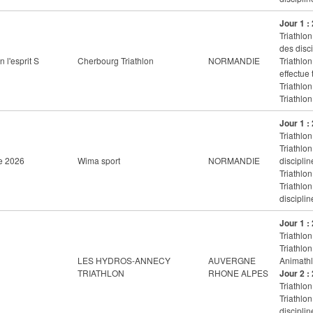
Jour 1 :
Triathlon
des disci
 l'esprit S
Cherbourg Triathlon
NORMANDIE
Triathlo
effectue 
Triathlon
Triathlon
Jour 1 :
Triathlon
Triathlo
le 2026
Wima sport
NORMANDIE
disciplin
Triathlon
Triathlo
disciplin
Jour 1 :
Triathlon
Triathlon
LES HYDROS-ANNECY
AUVERGNE
Animathl
TRIATHLON
RHONE ALPES
Jour 2 :
Triathlon
Triathlo
disciplin