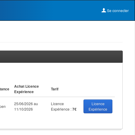
Se connecter
Achat Licence
tance
Tarif
Expérience
25/06/2026 au
Licence
Licence
pen
11/10/2026
Expérience :
7€
Expérience