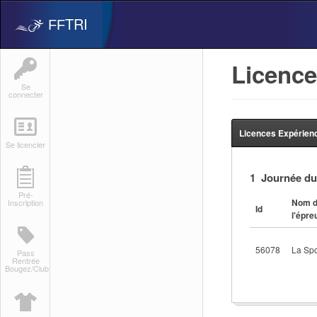
TRI
FF
Licence
Se
connecter
Licences Expérien
Se licencier
1 Journée du
Pré-
Nom 
Inscription
Id
l'épre
56078
La Spo
Pass
Rentrée
Bougez/Club