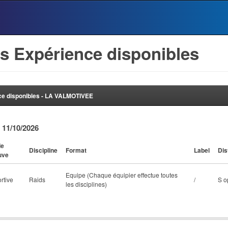
s Expérience disponibles
ce disponibles - LA VALMOTIVEE
 11/10/2026
de
Discipline
Format
Label
Dis
uve
Equipe (Chaque équipier effectue toutes
rtive
Raids
/
S o
les disciplines)