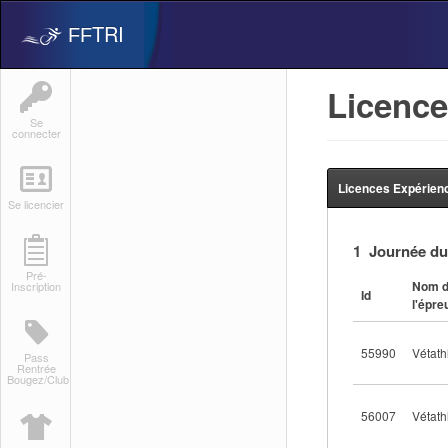
TRI
FF
Licence
Se
connecter
Licences Expérie
Se licencier
1 Journée du
Pré-
Nom 
Inscription
Id
l'épre
55990
Vétath
Pass
Rentrée
Bougez/Club
56007
Vétath