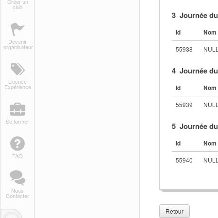
Créer un
club
3 Journée du
Id
Nom 
Devenir
organisateur
55938
NUL
4 Journée du
Licence
Expérience
Id
Nom 
55939
NUL
Se former
5 Journée du
Id
Nom 
FAQ
55940
NUL
Nous
Contacter
Retour