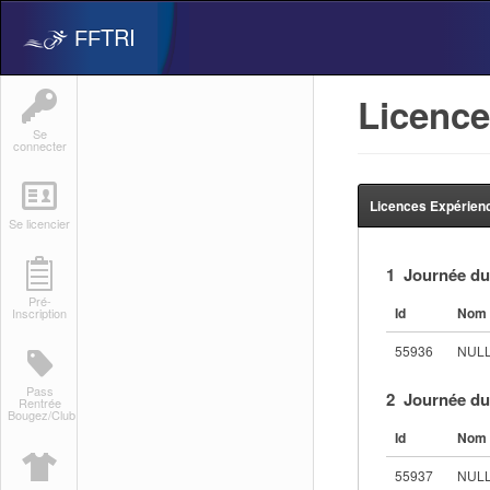
TRI
FF
Licence
Se
connecter
Licences Expérien
Se licencier
1 Journée du
Pré-
Id
Nom 
Inscription
55936
NUL
Pass
2 Journée du
Rentrée
Bougez/Club
Id
Nom 
55937
NUL