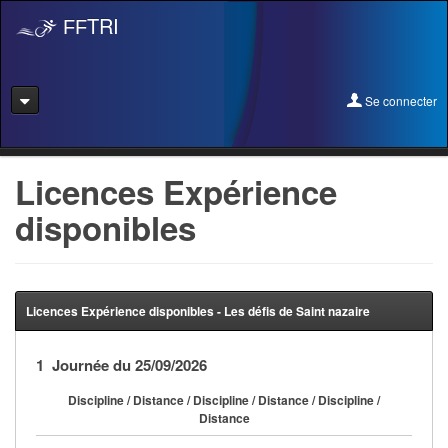
TRI
FF
Se connecter
Se connecter
Licences Expérience
disponibles
Se licencier
Pré-Inscription
Pass Rentrée Bougez/Club
Licences Expérience disponibles - Les défis de Saint nazaire
Créer un club
1 Journée du 25/09/2026
Devenir organisateur
Discipline / Distance / Discipline / Distance / Discipline /
Distance
Licence Expérience