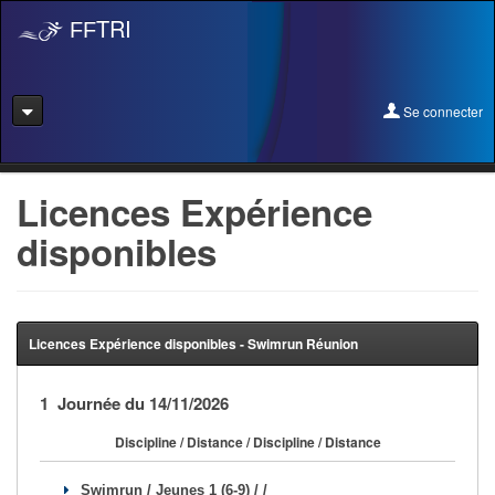
TRI
FF
Se connecter
Se connecter
Licences Expérience
disponibles
Se licencier
Pré-Inscription
Pass Rentrée Bougez/Club
Licences Expérience disponibles - Swimrun Réunion
Créer un club
1 Journée du 14/11/2026
Devenir organisateur
Discipline / Distance / Discipline / Distance
Licence Expérience
Swimrun / Jeunes 1 (6-9) / /