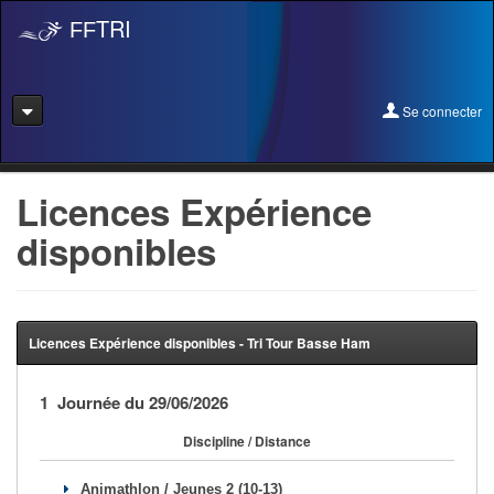
TRI
FF
Se connecter
Se connecter
Licences Expérience
disponibles
Se licencier
Pré-Inscription
Pass Rentrée Bougez/Club
Licences Expérience disponibles - Tri Tour Basse Ham
Créer un club
1 Journée du 29/06/2026
Devenir organisateur
Discipline / Distance
Licence Expérience
Animathlon / Jeunes 2 (10-13)