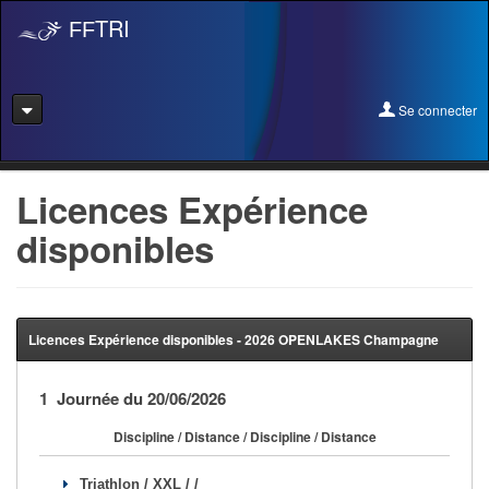
TRI
FF
Se connecter
Se connecter
Licences Expérience
disponibles
Se licencier
Pré-Inscription
Pass Rentrée Bougez/Club
Licences Expérience disponibles - 2026 OPENLAKES Champagne
Créer un club
1 Journée du 20/06/2026
Devenir organisateur
Discipline / Distance / Discipline / Distance
Licence Expérience
Triathlon / XXL / /