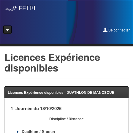
TRI
FF
Se connecter
Se connecter
Licences Expérience
disponibles
Se licencier
Pré-Inscription
Pass Rentrée Bougez/Club
Licences Expérience disponibles - DUATHLON DE MANOSQUE
Créer un club
1 Journée du 18/10/2026
Devenir organisateur
Discipline / Distance
Licence Expérience
Duathlon / S open