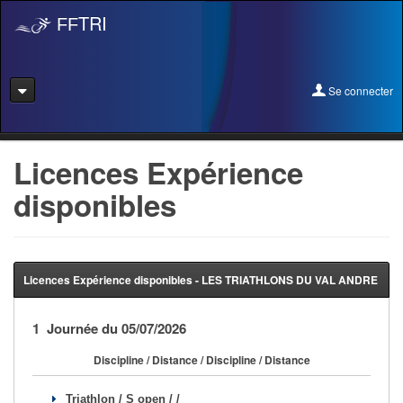
TRI
FF
Se connecter
Se connecter
Licences Expérience
disponibles
Se licencier
Pré-Inscription
Pass Rentrée Bougez/Club
Licences Expérience disponibles - LES TRIATHLONS DU VAL ANDRE
Créer un club
1 Journée du 05/07/2026
Devenir organisateur
Discipline / Distance / Discipline / Distance
Licence Expérience
Triathlon / S open / /