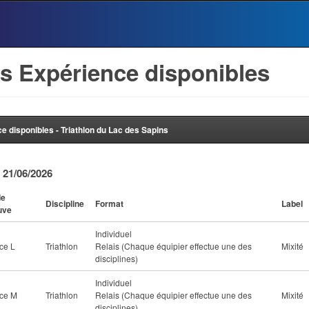
s Expérience disponibles
e disponibles - Triathlon du Lac des Sapins
 21/06/2026
de
Discipline
Format
Label
uve
Individuel
ce L
Triathlon
Relais (Chaque équipier effectue une des
Mixité
disciplines)
Individuel
nce M
Triathlon
Relais (Chaque équipier effectue une des
Mixité
disciplines)