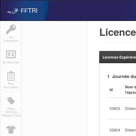
TRI
FF
Licence
Se
connecter
Licences Expérienc
Se licencier
1 Journée du
Pré-
Nom 
Inscription
Id
l'épre
53823
Distan
Pass
Rentrée
Bougez/Club
53824
Dista