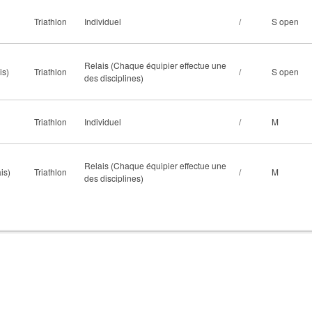
Triathlon
Individuel
/
S open
Relais (Chaque équipier effectue une
is)
Triathlon
/
S open
des disciplines)
Triathlon
Individuel
/
M
Relais (Chaque équipier effectue une
is)
Triathlon
/
M
des disciplines)