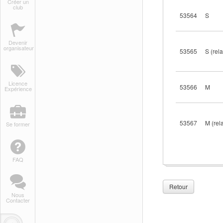
Créer un
club
53564
S
Devenir
organisateur
53565
S (rela
Licence
53566
M
Expérience
53567
M (rela
Se former
FAQ
Retour
Nous
Contacter