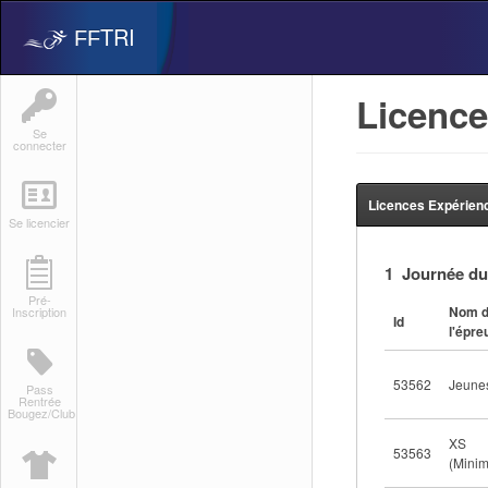
TRI
FF
Licence
Se
connecter
Licences Expérience
Se licencier
1 Journée du
Pré-
Nom 
Inscription
Id
l'épre
53562
Jeune
Pass
Rentrée
Bougez/Club
XS
53563
(Minim