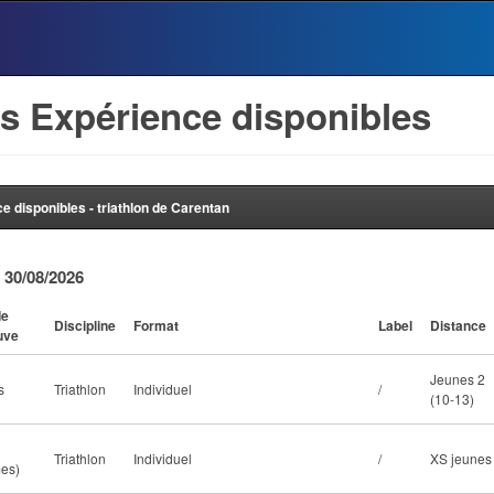
s Expérience disponibles
 disponibles - triathlon de Carentan
 30/08/2026
de
Discipline
Format
Label
Distance
uve
Jeunes 2
s
Triathlon
Individuel
/
(10-13)
Triathlon
Individuel
/
XS jeunes
es)