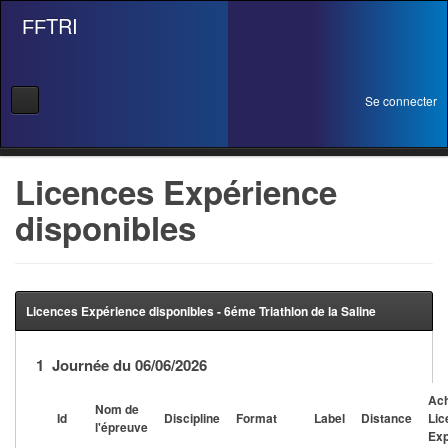
TRI
FF
Se connecter
Se connecter
Licences Expérience
disponibles
Se licencier
Pré-Inscription
Pass Rentrée Bougez/Club
Licences Expérience disponibles - 6éme Triathlon de la Saline
Créer un club
1 Journée du 06/06/2026
Devenir organisateur
Ac
Nom de
Id
Discipline
Format
Label
Distance
Lic
l'épreuve
Licence Expérience
Exp