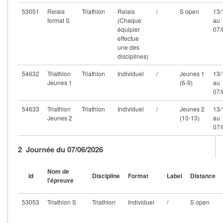
Se former
53051
Relais
Triathlon
Relais
/
S open
13/
format S
(Chaque
au
équipier
07/
FAQ
effectue
une des
Nous Contacter
disciplines)
54632
Triathlon
Triathlon
Individuel
/
Jeunes 1
13/
Jeunes 1
(6-9)
au
07/
54633
Triathlon
Triathlon
Individuel
/
Jeunes 2
13/
Jeunes 2
(10-13)
au
07/
2 Journée du 07/06/2026
Nom de
Id
Discipline
Format
Label
Distance
l'épreuve
53053
Triathlon S
Triathlon
Individuel
/
S open