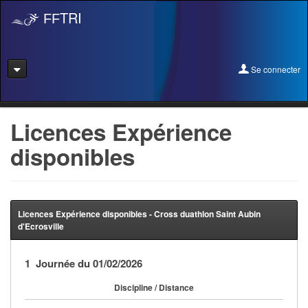
TRI
FF
Se connecter
Se connecter
Licences Expérience
disponibles
Se licencier
Pré-Inscription
Pass Rentrée Bougez/Club
Licences Expérience disponibles - Cross duathlon Saint Aubin
d'Ecrosville
Créer un club
1 Journée du 01/02/2026
Devenir organisateur
Discipline / Distance
Licence Expérience