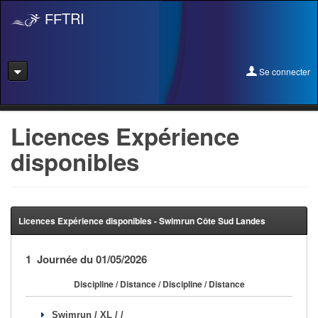
TRI
FF
Se connecter
Se connecter
Licences Expérience
disponibles
Se licencier
Pré-Inscription
Pass Rentrée Bougez/Club
Licences Expérience disponibles - Swimrun Côte Sud Landes
Créer un club
1 Journée du 01/05/2026
Devenir organisateur
Discipline / Distance / Discipline / Distance
Licence Expérience
Swimrun / XL / /