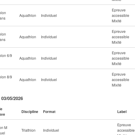
Epreuve
hlon
Aquathlon
Individuel
accessible
ans
Mixité
Epreuve
hlon
Aquathlon
Individuel
accessible
ans
Mixité
Epreuve
lon 6/9
Aquathlon
Individuel
accessible
Mixité
Epreuve
lon 8/9
Aquathlon
Individuel
accessible
Mixité
 03/05/2026
de
Discipline
Format
Label
uve
Epreuve
lon M
Triathlon
Individuel
accessible
duel