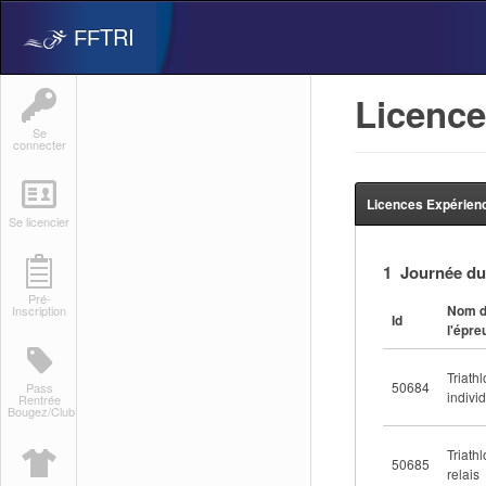
TRI
FF
Licence
Se
connecter
Licences Expérienc
Se licencier
1 Journée du
Pré-
Nom 
Inscription
Id
l'épre
Triath
50684
Pass
indivi
Rentrée
Bougez/Club
Triath
50685
relais