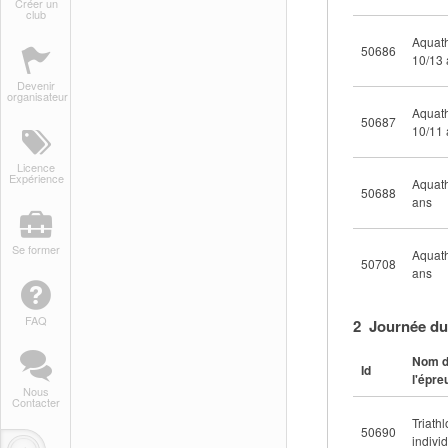
Créer un
club
Aquat
50686
10/13 
Devenir
organisateur
Aquat
50687
10/11 
Licence
Expérience
Aquath
50688
ans
Se former
Aquath
50708
ans
FAQ
2 Journée du
Nom 
Id
l'épre
Nous
Contacter
Triath
50690
indivi