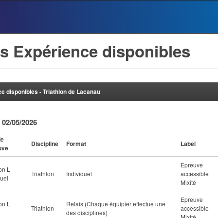
s Expérience disponibles
e disponibles - Triathlon de Lacanau
 02/05/2026
de
Discipline
Format
Label
uve
Epreuve
lon L
Triathlon
Individuel
accessible
duel
Mixité
Epreuve
lon L
Relais (Chaque équipier effectue une
Triathlon
accessible
des disciplines)
Mixité