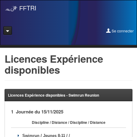
TRI
FF
Se connecter
Se connecter
Licences Expérience
disponibles
Se licencier
Pré-Inscription
Pass Rentrée Bougez/Club
Licences Expérience disponibles - Swimrun Reunion
Créer un club
1 Journée du 15/11/2025
Devenir organisateur
Discipline / Distance / Discipline / Distance
Licence Expérience
Swimrun / Jeunes 8-11 / /